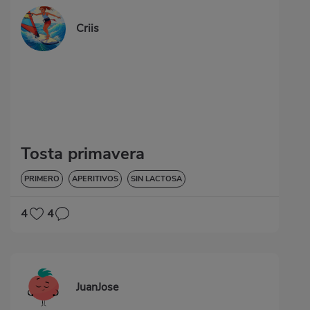
Criis
Tosta primavera
PRIMERO
APERITIVOS
SIN LACTOSA
4
4
JuanJose