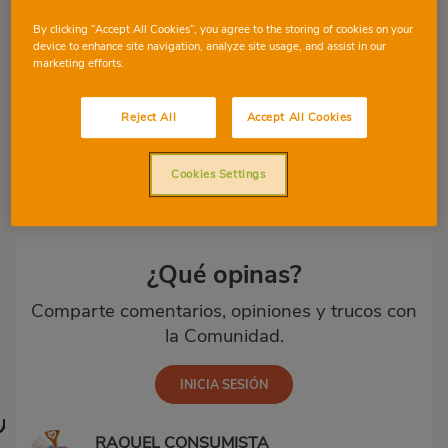
sal gorda. Decoramos vada vuevo con unas
By clicking “Accept All Cookies”, you agree to the storing of cookies on your
cortaditas de pulpo encima, un poquito de
device to enhance site navigation, analyze site usage, and assist in our
marketing efforts.
pimenton de la vera y unas gotitas de aceite
de oliva virgen extra.
Reject All
Accept All Cookies
Cookies Settings
Comentarios
(15)
¿Qué opinas?
Comparte comentarios, opiniones y trucos con
la Comunidad.
RAQUEL CONSUMISTA