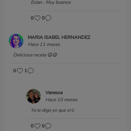
Estan . Muy buenos
0
0
MARIA ISABEL HERNANDEZ
Hace 11 meses
Deliciosa receta 😋😋
0
1
Vanessa
Hace 10 meses
Ya te digo yo que si☺️
0
0