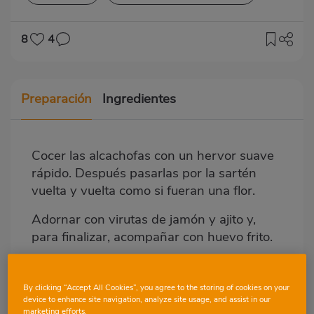
8
4
Preparación
Ingredientes
Cocer las alcachofas con un hervor suave
rápido. Después pasarlas por la sartén
vuelta y vuelta como si fueran una flor.
Adornar con virutas de jamón y ajito y,
para finalizar, acompañar con huevo frito.
Flores de alcachofa con huevo
By clicking “Accept All Cookies”, you agree to the storing of cookies on your
frito
device to enhance site navigation, analyze site usage, and assist in our
marketing efforts.
Limpiar las alcachofas.