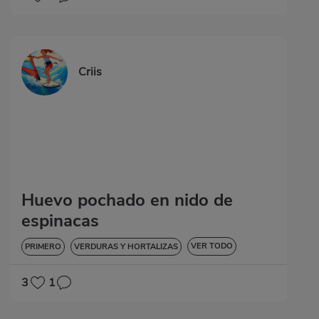
Criis
Huevo pochado en nido de
espinacas
VER TODO
PRIMERO
VERDURAS Y HORTALIZAS
DIABETES
3
1