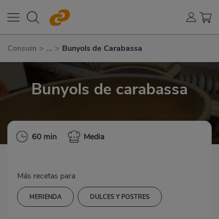
Consum
>
...
>
Bunyols de Carabassa
Bunyols de carabassa
60 min
Media
Más recetas para
MERIENDA
DULCES Y POSTRES