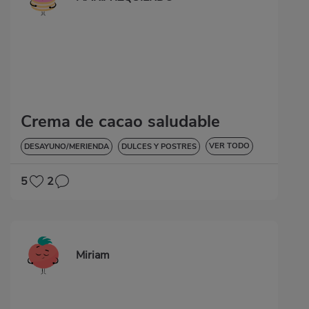
Crema de cacao saludable
VER TODO
DESAYUNO/MERIENDA
DULCES Y POSTRES
SIN GLUTEN
5
2
Miriam