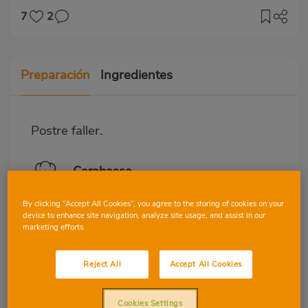
7
2
Preparación
Ingredientes
Postre faller.
Carabassa
Bullir i triturar la carabassa
By clicking “Accept All Cookies”, you agree to the storing of cookies on your
sense corfa.
device to enhance site navigation, analyze site usage, and assist in our
marketing efforts.
Farina
Reject All
Accept All Cookies
Anar afegint la farina amb la
carabassa triturada templada.
Cookies Settings