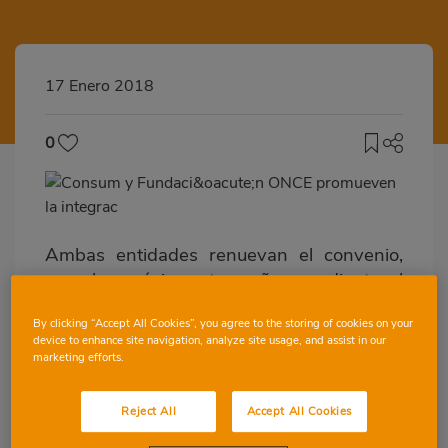
17 Enero 2018
0
Ambas entidades renuevan el convenio,
para los próximos tres años, mediante el
que se comprometen a incorporar 30
By clicking “Accept All Cookies”, you agree to the storing of cookies on your
personas más a su plantilla
device to enhance site navigation, analyze site usage, and assist in our
marketing efforts.
Consum y Fundación ONCE han renovado
esta mañana el Convenio Inserta a través
Reject All
Accept All Cookies
del cual, se espera incorporar a la plantilla