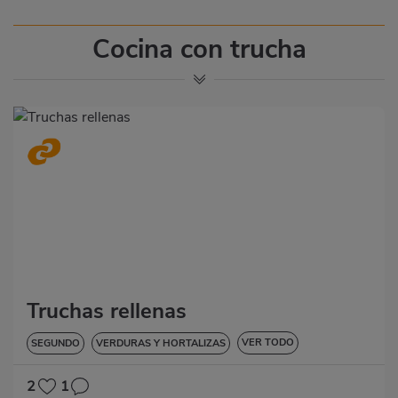
Cocina con trucha
Truchas rellenas
VER TODO
SEGUNDO
VERDURAS Y HORTALIZAS
BAJA EN COLESTEROL
DIABETES
HIPERTENSIÓN
2
1
SIN GLUTEN
SIN LACTOSA