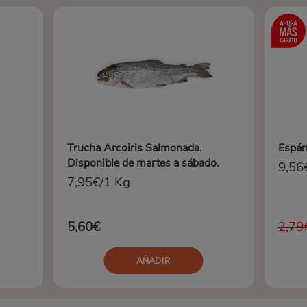
Trucha Arcoiris Salmonada.
Espár
Disponible de martes a sábado.
9,56
7,95€/1 Kg
5,60€
2,79
AÑADIR