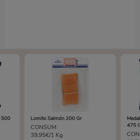
o 500
Lomito Salmón 200 Gr
Medal
475 
CONSUM
CON
39,95€/1 Kg