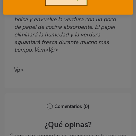
Para mantener la frescura de las
Body
ensaladas y espinacas envasadas, abre la
bolsa y envuelve la verdura con un poco
de papel de cocina absorbente. El papel
eliminará la humedad y la verdura
aguantará fresca durante mucho más
tiempo. \/em>\/p>
\/p>
Comentarios
(0)
¿Qué opinas?
Comparte comentarios, opiniones y trucos con