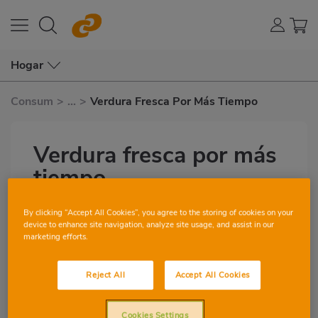
Hogar
Consum
>
...
>
Verdura Fresca Por Más Tiempo
Verdura fresca por más
tiempo
por Mayte Berenguer
Subtítulo
By clicking “Accept All Cookies”, you agree to the storing of cookies on your
device to enhance site navigation, analyze site usage, and assist in our
marketing efforts.
2
0
Reject All
Accept All Cookies
Imagen
destacada
Cookies Settings