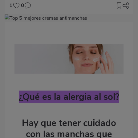
1
0
Imagen
destacada
Body
¿Qué es la alergia al sol?
Hay que tener cuidado
con las manchas que