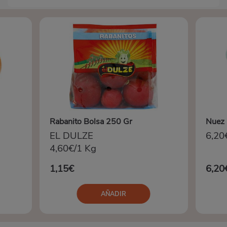
Rabanito Bolsa 250 Gr
Nuez 
EL DULZE
6,20
4,60€/1 Kg
1,15€
6,20
AÑADIR