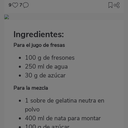
9
7
Imagen
destacada
Ingredientes:
Body
Para el jugo de fresas
100 g de fresones
250 ml de agua
30 g de azúcar
Para la mezcla
1 sobre de gelatina neutra en
polvo
400 ml de nata para montar
100 g de azúcar