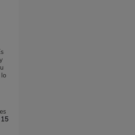
Es
y
su
 lo
es
 15