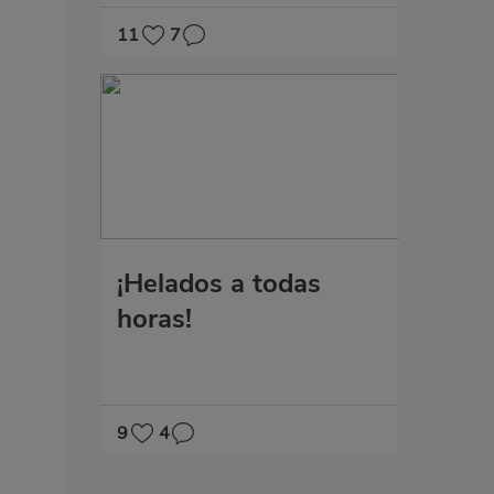
11
7
¡Helados a todas
horas!
9
4