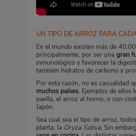
UN TIPO DE ARROZ PARA CAD
En el mundo existen más de 40.000 
principalmente, por ser una
gran f
inmunológico y favorecer la diges
también hidratos de carbono y prot
Por esta razón, no es casualidad q
muchos países
. Ejemplos de ellos
paella, el
arroz al horno
, o con cost
Japón.
Sea cual sea el tipo de arroz, todo
planta, la
Oryza Sativa
. Sin embar
usos en cocina
. Las distintas var