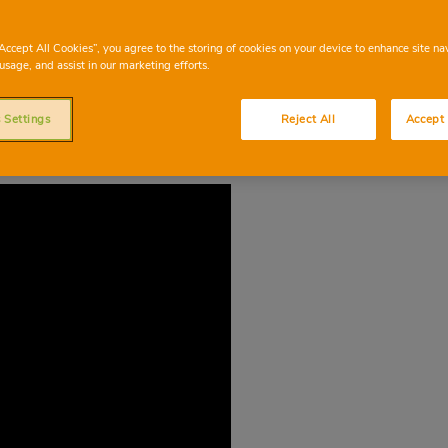
su uso distinto en la cocina y su tiempo de
“Accept All Cookies”, you agree to the storing of cookies on your device to enhance site na
usage, and assist in our marketing efforts.
 Settings
Reject All
Accept 