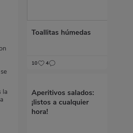
Toallitas húmedas
son
10
4
 se
 la
Aperitivos salados:
ca
¡listos a cualquier
hora!