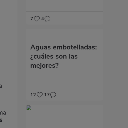
7
4
Aguas embotelladas:
¿cuáles son las
mejores?
a
12
17
sma
s