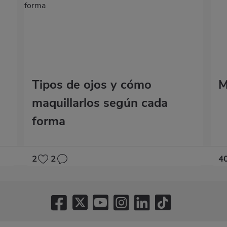
Tipos de ojos y cómo
M
maquillarlos según cada
forma
2
2
4