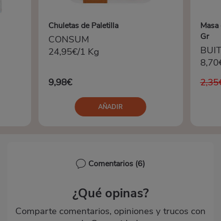
Chuletas de Paletilla
Masa 
Gr
CONSUM
BUI
24,95€/1 Kg
8,70
9,98€
2,35
AÑADIR
Comentarios
(6)
¿Qué opinas?
Comparte comentarios, opiniones y trucos con