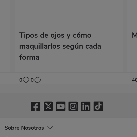
Tipos de ojos y cómo
M
maquillarlos según cada
forma
0
0
4
Sobre Nosotros