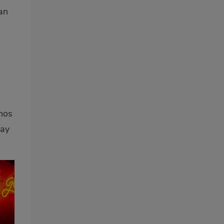
an
inos
Hay