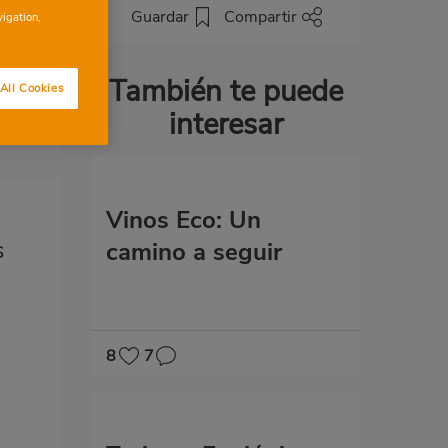
 la
Guardar
Compartir
vigation,
os
También te puede
All Cookies
interesar
Vinos Eco: Un
s
camino a seguir
8
7