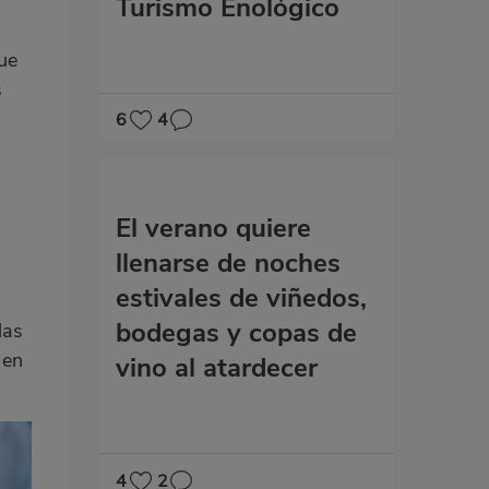
Turismo Enológico
ue
s
6
4
El verano quiere
llenarse de noches
estivales de viñedos,
bodegas y copas de
las
 en
vino al atardecer
4
2