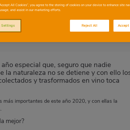
Consum listamos los mejores vinos de toda
“Accept All Cookies”, you agree to the storing of cookies on your device to enhance site na
usage, and assist in our marketing efforts.
acuerdo con nuestra selección? ¡Te contam
 Settings
Reject All
Accept 
un año especial que, seguro que nadie
 la naturaleza no se detiene y con ello lo
recolectados y trasformados en vino toca
s más importantes de este año 2020, y con ellas la
.
la mejor?