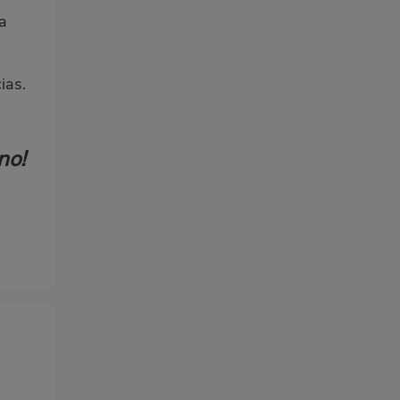
a
ias.
no!