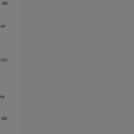
a de
que
 con
re
 de