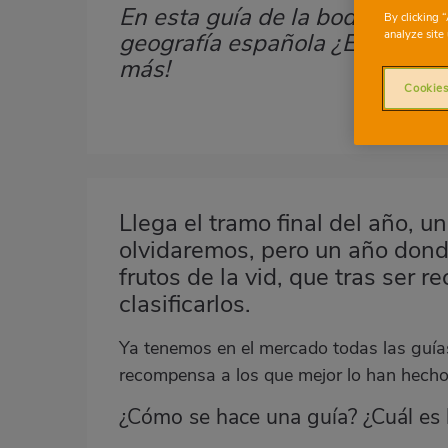
En esta guía de la bodega de 
Subtítulo
By clicking 
analyze site 
geografía española ¿Estás de 
más!
Cookies
Imagen
destacada
Llega el tramo final del año, 
Body
olvidaremos, pero un año donde
frutos de la vid, que tras ser 
clasificarlos.
Ya tenemos en el mercado todas las guía
recompensa a los que mejor lo han hecho
¿Cómo se hace una guía? ¿Cuál es 