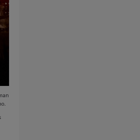
iman
no.
s