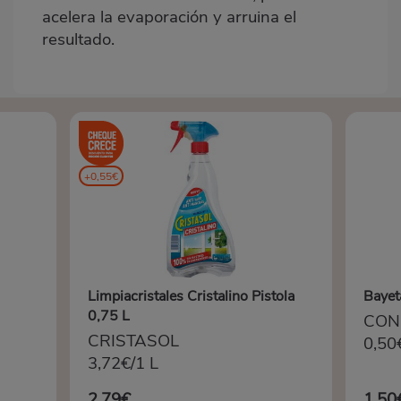
acelera la evaporación y arruina el
resultado.
+0,55€
Limpiacristales Cristalino Pistola
Bayet
0,75 L
CON
CRISTASOL
0,50
3,72€/1 L
2,79€
1,50