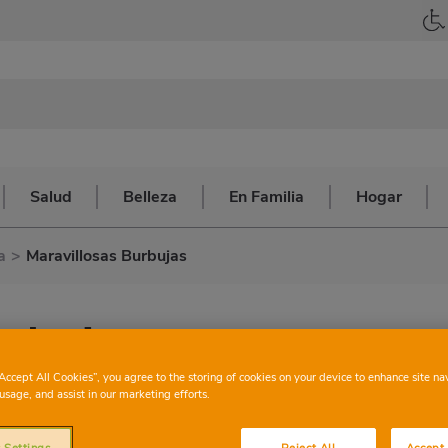
Salud
Belleza
En Familia
Hogar
a
>
Maravillosas Burbujas
urbujas
“Accept All Cookies”, you agree to the storing of cookies on your device to enhance site na
usage, and assist in our marketing efforts.
 Settings
Reject All
Accept 