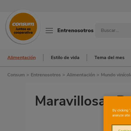
Entrenosotros
Alimentación
Estilo de vida
Tema del mes
Consum
>
Entrenosotros
>
Alimentación
>
Mundo vinícol
Maravillosas B
By clicking 
analyze site 
Cookies