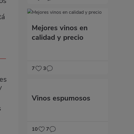
los
tá
Mejores vinos en
calidad y precio
 —
7
3
nes
y
Vinos espumosos
s
10
7