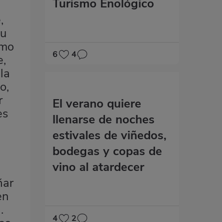
Turismo Enológico
,
su
omo
6
4
e,
la
o,
r
El verano quiere
es
llenarse de noches
estivales de viñedos,
bodegas y copas de
vino al atardecer
ñar
en
.
4
2