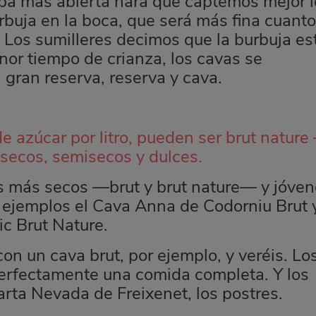
copa más abierta hará que captemos mejor 
urbuja en la boca, que será más fina cuanto
. Los sumilleres decimos que la burbuja es
or tiempo de crianza, los cavas se
o, gran reserva, reserva y cava.
 azúcar por litro, pueden ser brut nature
 secos, semisecos y dulces.
s más secos —brut y brut nature— y jóve
s ejemplos el Cava Anna de Codorniu Brut 
ic Brut Nature.
on un cava brut, por ejemplo, y veréis. Lo
rfectamente una comida completa. Y los
rta Nevada de Freixenet, los postres.