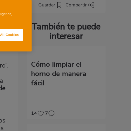
nes
Guardar
Compartir
n
vigation,
También te puede
interesar
All Cookies
Cómo limpiar el
o’.
horno de manera
la
fácil
de
14
7
os
as