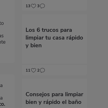
13
3
to
Los 6 trucos para
as
limpiar tu casa rápido
nte
y bien
11
2
la
Consejos para limpiar
za
bien y rápido el baño
co.