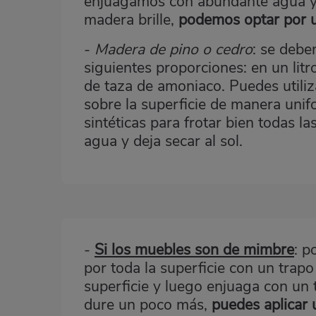
enjuagamos con abundante agua y d
madera brille,
podemos optar por ut
-
Madera de pino o cedro
: se debe
siguientes proporciones: en un lit
de taza de amoniaco. Puedes utiliz
sobre la superficie de manera unifo
sintéticas para frotar bien todas 
agua y deja secar al sol.
-
Si los muebles son de mimbre
: p
Bloque
por toda la superficie con un trapo 
2
superficie y luego enjuaga con un 
dure un poco más,
puedes aplicar 