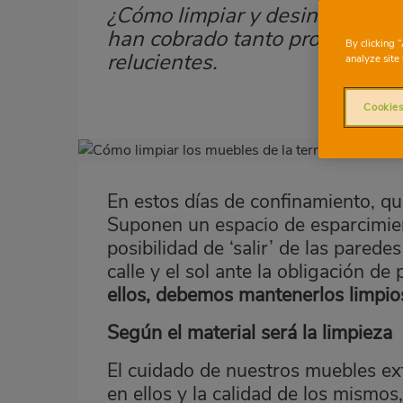
¿Cómo limpiar y desinfectar un
Subtítulo
han cobrado tanto protagonis
By clicking 
relucientes.
analyze site 
Cookies
Imagen
destacada
En estos días de confinamiento, qui
Body
Suponen un espacio de esparcimient
posibilidad de ‘salir’ de las parede
calle y el sol ante la obligación d
ellos, debemos mantenerlos limpios
Según el material será la limpieza
El cuidado de nuestros muebles ex
en ellos y la calidad de los mismos