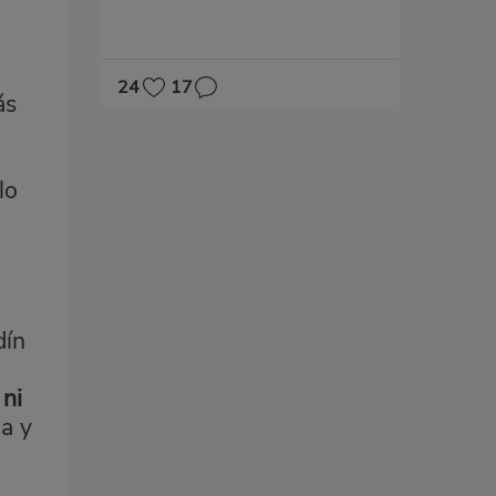
24
17
ás
lo
dín
 ni
a y