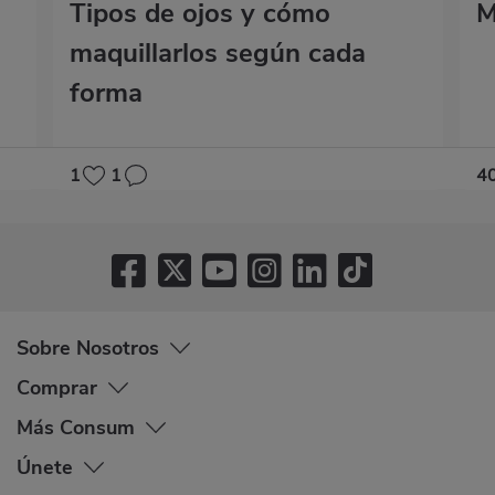
Tipos de ojos y cómo
M
maquillarlos según cada
forma
1
1
4
Sobre Nosotros
Comprar
Más Consum
Únete