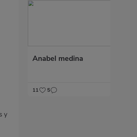
Anabel medina
11
5
s y