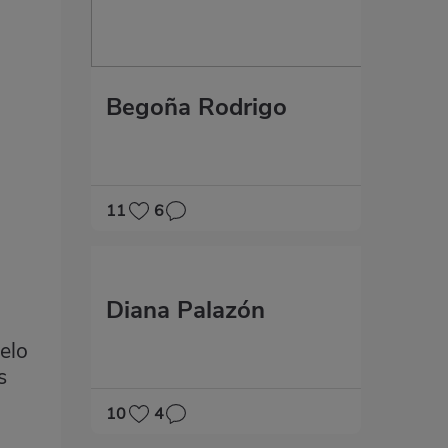
Begoña Rodrigo
11
6
Diana Palazón
elo
s
10
4