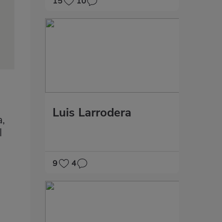
15
10
Luis Larrodera
a,
l
9
4