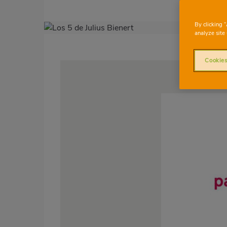
By clicking 
Imagen
analyze site 
destacada
Cookies
Body