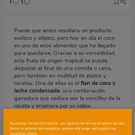
1
1
Imagen
destacada
Puede que antes resultara un producto
Body
exótico y atípico, pero hoy en día el coco
es uno de esos alimentos que ha llegado
para quedarse. Gracias a su versatilidad,
esta fruta de origen tropical se puede
degustar al final de una comida o cena,
pero también en multitud de platos y
recetas. Una de ellas es el
flan de coco y
leche condensada
, una combinación
ganadora que seduce por la sencillez de la
receta y enamora por su sabor.
Si ya sabes hacer una
receta de flan de
By clicking “Accept All Cookies”, you agree to the storing of cookies on your
leche condensada
, seguro que añadir coco
device to enhance site navigation, analyze site usage, and assist in our
a la ecuación te resulta muy fácil. Pero, si
marketing efforts.