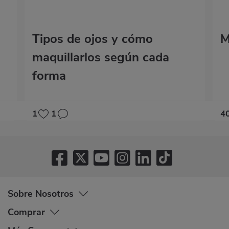
Tipos de ojos y cómo
M
maquillarlos según cada
forma
1
1
4
Sobre Nosotros
Comprar