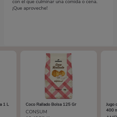
con el que culminar una comida o cena.
¡Que aproveche!
a 1 L
Coco Rallado Bolsa 125 Gr
Jugo 
400 
CONSUM