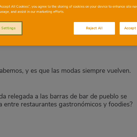
bebida más en boga entre restaurantes
“Accept All Cookies”, you agree to the storing of cookies on your device to enhance site na
usage, and assist in our marketing efforts.
 Settings
Reject All
Accept 
abemos, y es que las modas siempre vuelven.
a relegada a las barras de bar de pueblo se
a entre restaurantes gastronómicos y foodies?