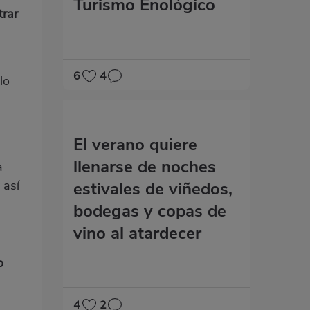
Turismo Enológico
trar
6
4
lo
El verano quiere
llenarse de noches
a
 así
estivales de viñedos,
bodegas y copas de
vino al atardecer
o
4
2