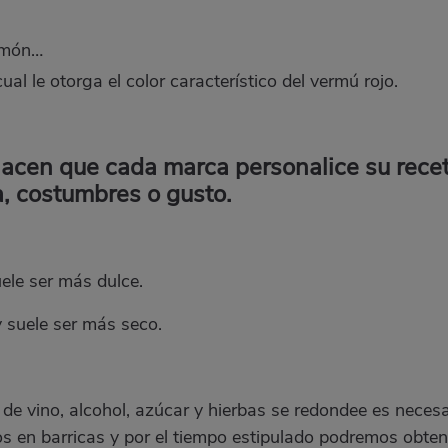
limón…
al le otorga el color característico del vermú rojo.
cen que cada marca personalice su rece
a, costumbres o gusto.
uele ser más dulce.
y suele ser más seco.
de vino, alcohol, azúcar y hierbas se redondee es necesa
os en barricas y por el tiempo estipulado podremos obten