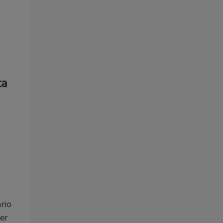
ta
rio
er