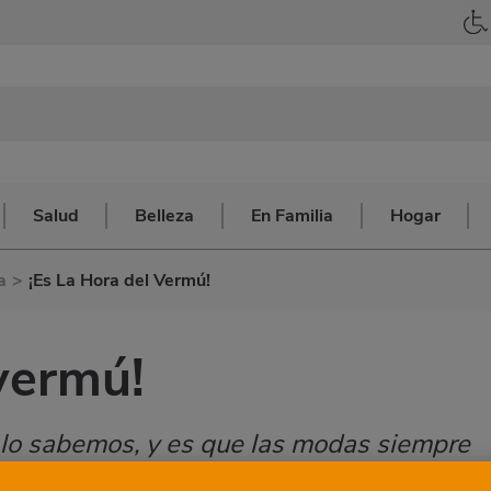
Salud
Belleza
En Familia
Hogar
a
>
¡Es La Hora del Vermú!
 vermú!
lo sabemos, y es que las modas siempre
que una bebida relegada a las barras de b