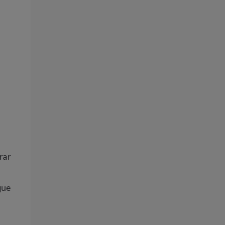
rar
que