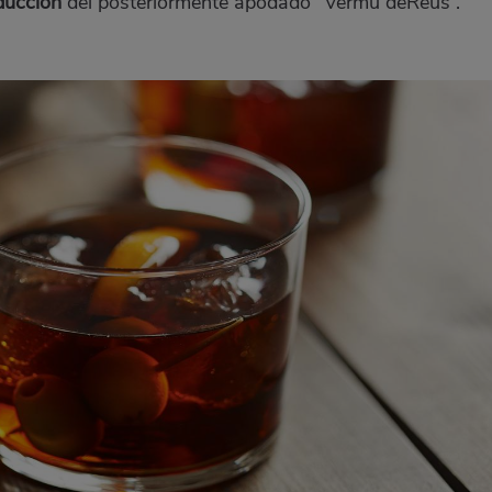
oducción
del posteriormente apodado “Vermú deReus”.