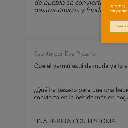
de pueblo se convierta en la 
By clicking 
gastronómicos y foodies?
analyze site 
Cookies
Imagen
destacada
Escrito por Eva Pizarro
Body
Que el vermú está de moda ya lo s
¿Qué ha pasado para que una bebid
convierta en la bebida más en bog
UNA BEBIDA CON HISTORIA