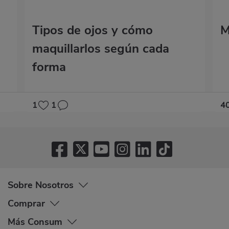
Tipos de ojos y cómo
M
maquillarlos según cada
forma
1
1
4
Sobre Nosotros
Comprar
Más Consum