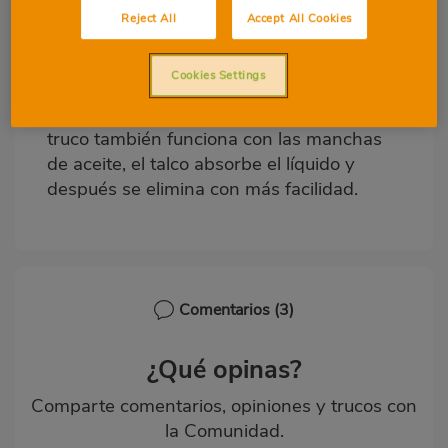
¿Tienes una mancha de grasa que no
Body
Reject All
Accept All Cookies
sabes cómo eliminar? Prueba a echar talco
encima y deja actuar unos minutos.
Cookies Settings
Después, frota y retira con un cepillo y
lava en lavadora como de costumbre. Este
truco también funciona con las manchas
de aceite, el talco absorbe el líquido y
después se elimina con más facilidad.
Comentarios
(3)
¿Qué opinas?
Comparte comentarios, opiniones y trucos con
la Comunidad.