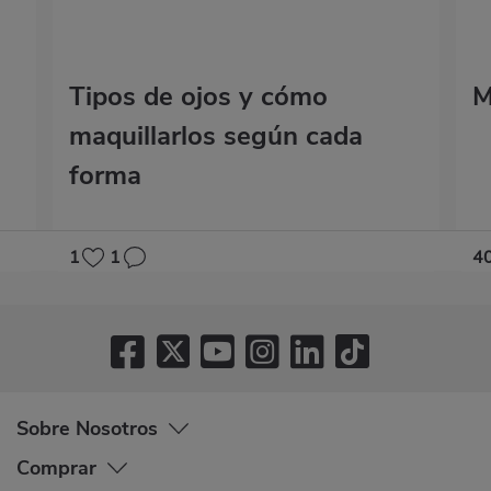
Tipos de ojos y cómo
M
maquillarlos según cada
forma
1
1
4
Sobre Nosotros
Comprar