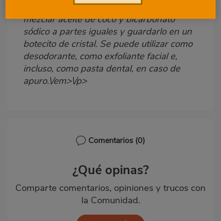
Un truco de belleza que no falla nunca es
Body
mezclar aceite de coco y bicarbonato
sódico a partes iguales y guardarlo en un
botecito de cristal. Se puede utilizar como
desodorante, como exfoliante facial e,
incluso, como pasta dental, en caso de
apuro.\/em>\/p>
Comentarios
(0)
¿Qué opinas?
Comparte comentarios, opiniones y trucos con
la Comunidad.