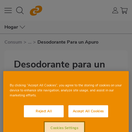
Hogar
Consum
>
...
>
Desodorante Para un Apuro
Desodorante para un
apuro
por Toñi U.
By clicking “Accept All Cookies”, you agree to the storing of cookies on your
Subtítulo
device to enhance site navigation, analyze site usage, and assist in our
marketing efforts.
5
0
Reject All
Accept All Cookies
Imagen
destacada
Cookies Settings