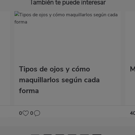
También te puede interesar
Tipos de ojos y cómo
M
maquillarlos según cada
forma
0
0
4