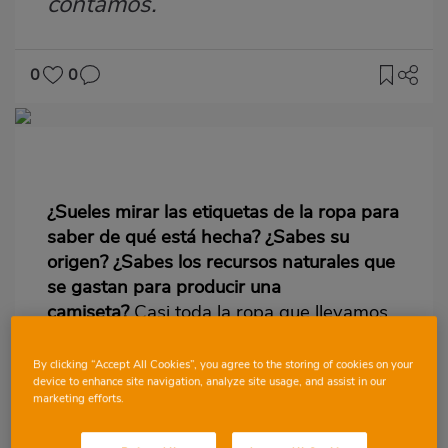
contamos.
0
0
Imagen
destacada
Body
¿Sueles mirar las etiquetas de la ropa para
saber de qué está hecha? ¿Sabes su
origen? ¿Sabes los recursos naturales que
se gastan para producir una
camiseta?
Casi toda la ropa que llevamos
está elaborada a base de materiales
naturales, como la lana, algodón y seda,
By clicking “Accept All Cookies”, you agree to the storing of cookies on your
device to enhance site navigation, analyze site usage, and assist in our
pero también de fibras sintéticas, como
marketing efforts.
nylon, lycra o perlé, que se producen por
procesos químicos derivados del petróleo.