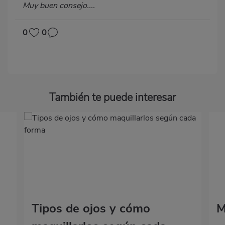
Muy buen consejo....
0
0
También te puede interesar
Tipos de ojos y cómo
M