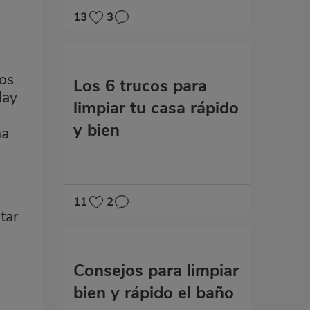
13
3
los
Los 6 trucos para
Hay
limpiar tu casa rápido
y bien
ma
11
2
tar
Consejos para limpiar
bien y rápido el baño