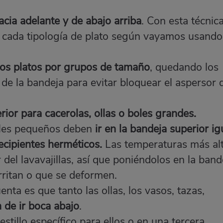
hacia adelante y de abajo arriba
. Con esta técnic
 cada tipología de plato según vayamos usando
los platos por grupos de tamaño
, quedando los
de la bandeja para evitar bloquear el aspersor 
rior para cacerolas, ollas o boles grandes.
oles pequeños deben
ir en la bandeja superior ig
ecipientes herméticos.
Las temperaturas más al
r del lavavajillas, así que poniéndolos en la band
rritan o que se deformen.
enta es que tanto las ollas, los vasos, tazas,
 de ir boca abajo
.
estillo específico para ellos o en una tercera