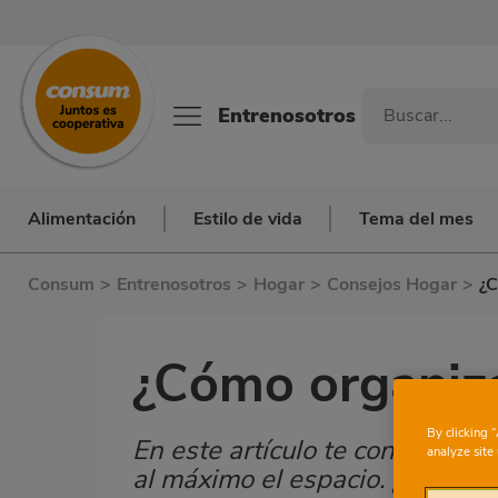
Entrenosotros
Alimentación
Estilo de vida
Tema del mes
Consum
>
Entrenosotros
>
Hogar
>
Consejos Hogar
>
¿C
¿Cómo organizar
By clicking 
En este artículo te contamos c
Subtítulo
analyze site 
al máximo el espacio. ¡No te pi