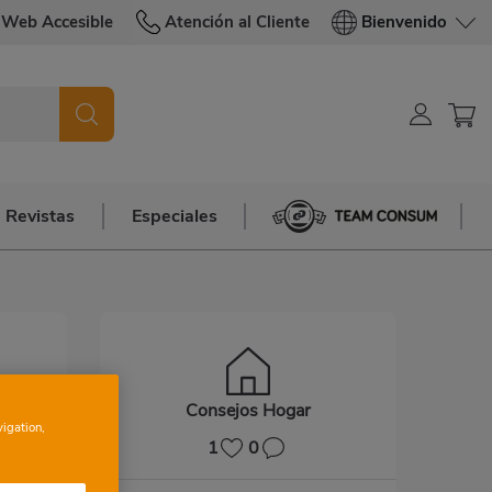
Web Accesible
Atención al Cliente
Bienvenido
Revistas
Especiales
Team Consum
Consejos Hogar
vigation,
har
1
0
!