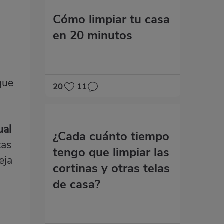
Cómo limpiar tu casa
a
en 20 minutos
que
20
11
ual
¿Cada cuánto tiempo
tas
tengo que limpiar las
eja
cortinas y otras telas
de casa?