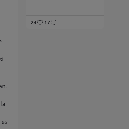
24
17
e
si
an.
la
 es