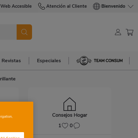
Web Accesible
Atención al Cliente
Bienvenido
Revistas
Especiales
Team Consum
illante
Consejos Hogar
vigation,
1
0