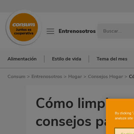
Entrenosotros
Alimentación
Estilo de vida
Tema del mes
Consum
>
Entrenosotros
>
Hogar
>
Consejos Hogar
>
Có
Cómo limpiar el
By clicking 
consejos para 
analyze site 