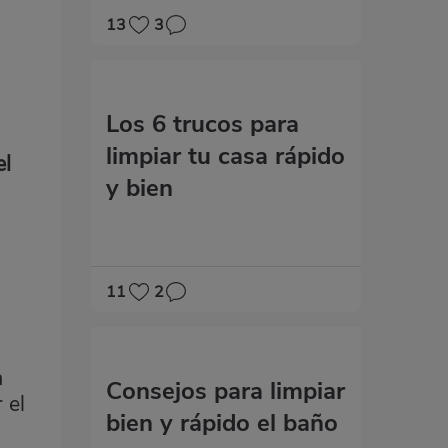
13
3
Los 6 trucos para
limpiar tu casa rápido
el
y bien
11
2
a
Consejos para limpiar
 el
bien y rápido el baño