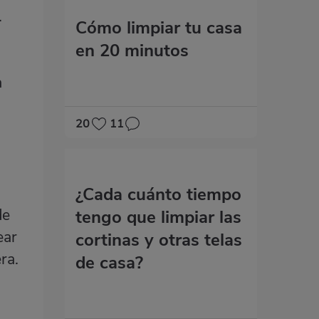
.
Cómo limpiar tu casa
en 20 minutos
a
20
11
¿Cada cuánto tiempo
de
tengo que limpiar las
ear
cortinas y otras telas
ra.
de casa?