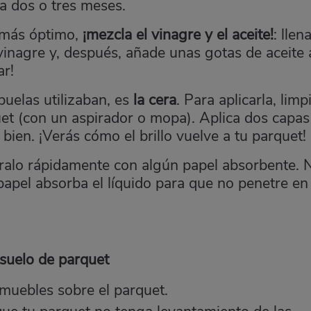
a dos o tres meses.
o más óptimo,
¡mezcla el vinagre y el aceite!
: llen
inagre y, después, añade unas gotas de aceite a
ar!
buelas utilizaban, es
la cera
. Para aplicarla, limp
uet (con un aspirador o mopa). Aplica dos capas
ien. ¡Verás cómo el brillo vuelve a tu parquet!
etíralo rápidamente con algún papel absorbente. 
papel absorba el líquido para que no penetre en 
 suelo de parquet
 muebles sobre el parquet.