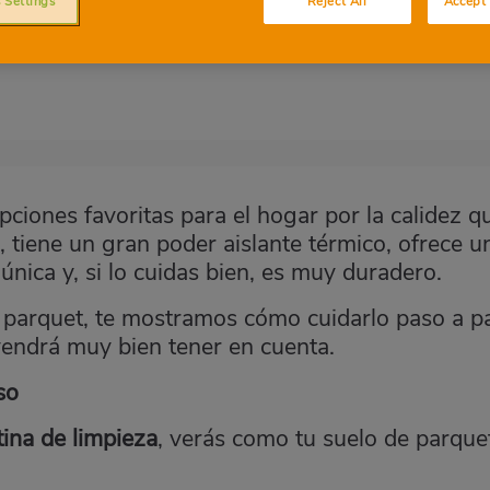
 Settings
Reject All
Accept 
ecial, que requiere de productos y técnica
rillantarlo. Te contamos cómo.
pciones favoritas para el hogar por la calidez q
, tiene un gran poder aislante térmico, ofrece u
nica y, si lo cuidas bien, es muy duradero.
el parquet, te mostramos cómo cuidarlo paso a p
vendrá muy bien tener en cuenta.
so
tina de limpieza
, verás como tu suelo de parque