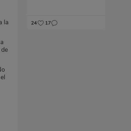
a
 la
24
17
ia
 de
No
el