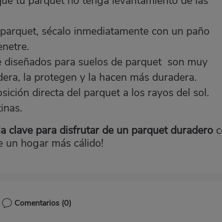
que tu parquet no tenga levantamiento de las
l parquet, sécalo inmediatamente con un paño
enetre.
e diseñados para suelos de parquet son muy
dera, la protegen y la hacen más duradera.
ición directa del parquet a los rayos del sol.
inas.
la clave para disfrutar de un parquet duradero
c
de un hogar más cálido!
Comentarios
(0)