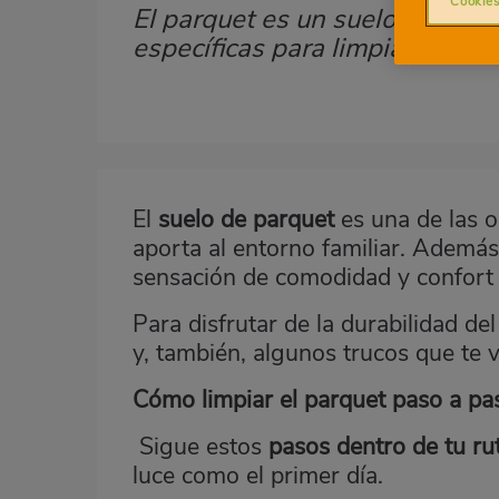
Cookies
El parquet es un suelo muy esp
Subtítulo
específicas para limpiarlo y ab
Imagen
destacada
El
suelo de parquet
es una de las o
Body
aporta al entorno familiar. Además
sensación de comodidad y confort ú
Para disfrutar de la durabilidad d
y, también, algunos trucos que te 
Cómo limpiar el parquet paso a pa
Sigue estos
pasos dentro de tu ru
luce como el primer día.