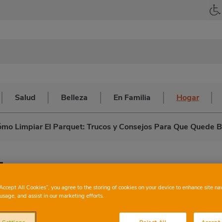
Salud
Belleza
En Familia
Hogar
mo Limpiar El Parquet: Trucos y Consejos Para Que Quede Br
 parquet: trucos y
“Accept All Cookies”, you agree to the storing of cookies on your device to enhance site na
que quede brillante
usage, and assist in our marketing efforts.