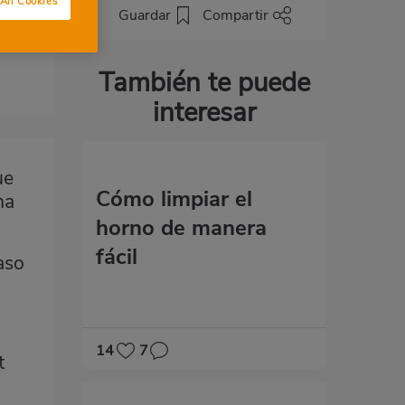
All Cookies
s
Guardar
Compartir
También te puede
interesar
ue
Cómo limpiar el
na
horno de manera
fácil
aso
14
7
t