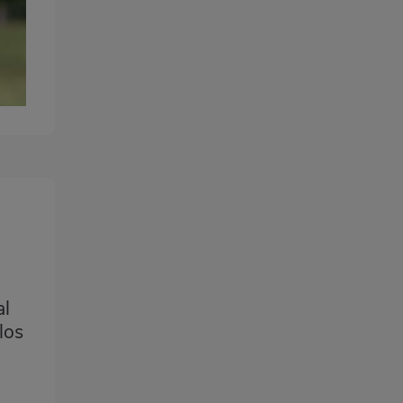
al
los