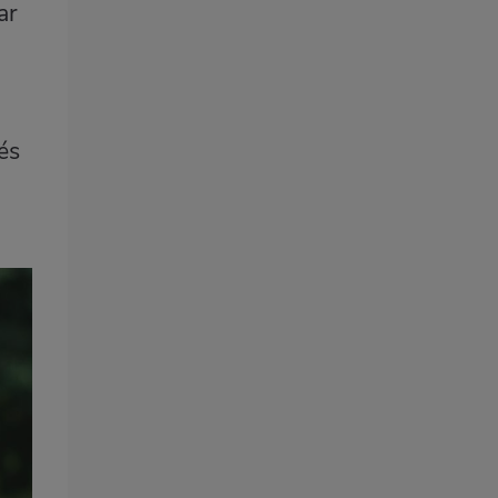
ar
és