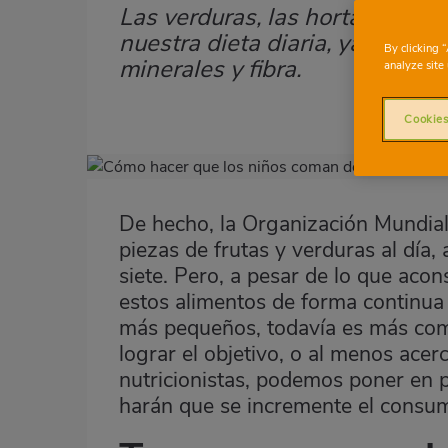
Las verduras, las hortalizas y 
Subtítulo
nuestra dieta diaria, ya que s
By clicking 
minerales y fibra.
analyze site 
Cookies
Imagen
destacada
De hecho, la Organización Mundia
Body
piezas de frutas y verduras al día,
siete. Pero, a pesar de lo que aco
estos alimentos de forma continua y
más pequeños, todavía es más com
lograr el objetivo, o al menos ace
nutricionistas, podemos poner en p
harán que se incremente el consum