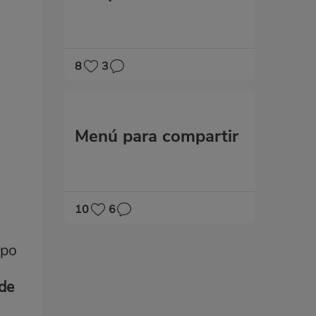
8
3
M​​enú para compartir
10
6
mpo
rde