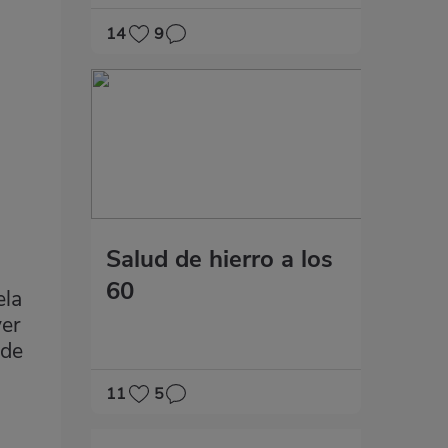
14
9
Salud de hierro a los
60
ela
ver
ede
11
5