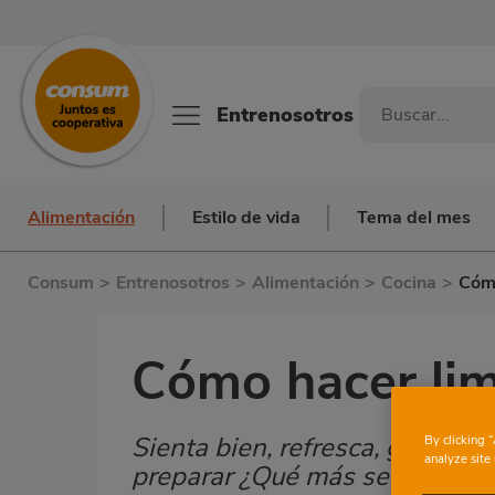
Entrenosotros
Alimentación
Estilo de vida
Tema del mes
Consum
>
Entrenosotros
>
Alimentación
>
Cocina
>
Cóm
Cómo hacer l
Sienta bien, refresca, gusta a
By clicking 
Subtítulo
analyze site 
preparar ¿Qué más se puede pe