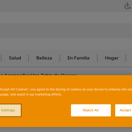
Salud
Belleza
En Familia
Hogar
o Acompañar Una Tabla de Quesos
“Accept All Cookies”, you agree to the storing of cookies on your device to enhance site na
usage, and assist in our marketing efforts.
r una tabla de
 Settings
Reject All
Accept 