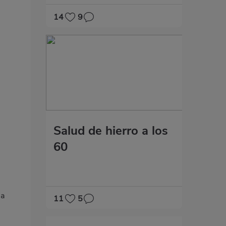
14
9
Salud de hierro a los
60
la
11
5