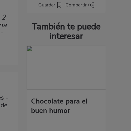
Guardar
Compartir
 2
rna
También te puede
-
interesar
s -
Chocolate para el
 de
buen humor