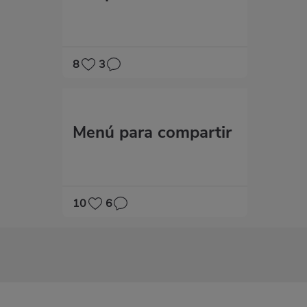
8
3
M​​enú para compartir
10
6