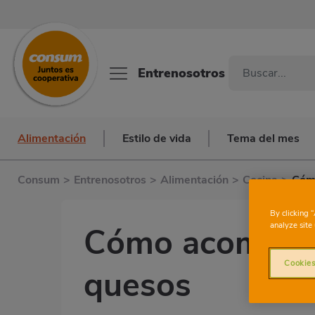
Entrenosotros
Alimentación
Estilo de vida
Tema del mes
Consum
>
Entrenosotros
>
Alimentación
>
Cocina
>
Cóm
By clicking 
analyze site 
Cómo acompaña
Cookies
quesos