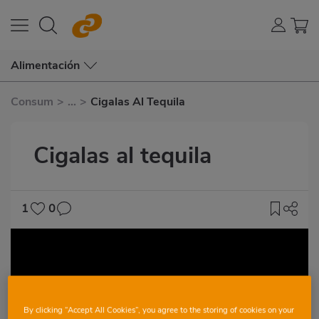
Alimentación
Consum
>
...
>
Cigalas Al Tequila
Cigalas al tequila
1
0
Vídeo
By clicking “Accept All Cookies”, you agree to the storing of cookies on your