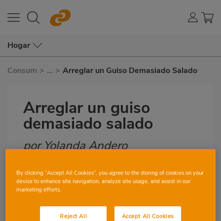
Hogar
Consum
>
...
>
Arreglar un Guiso Demasiado Salado
Arreglar un guiso
demasiado salado
por Yolanda Andero
Subtítulo
By clicking “Accept All Cookies”, you agree to the storing of cookies on your
3
2
device to enhance site navigation, analyze site usage, and assist in our
marketing efforts.
Imagen
destacada
Reject All
Accept All Cookies