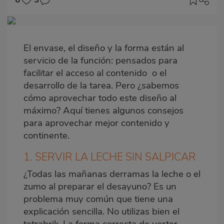
Imagen
destacada
El envase, el diseño y la forma están al
Body
servicio de la función: pensados para
facilitar el acceso al contenido o el
desarrollo de la tarea. Pero ¿sabemos
cómo aprovechar todo este diseño al
máximo? Aquí tienes algunos consejos
para aprovechar mejor contenido y
continente.
1. SERVIR LA LECHE SIN SALPICAR
¿Todas las mañanas derramas la
leche
o el
zumo al preparar el desayuno? Es un
problema muy común que tiene una
explicación sencilla. No utilizas bien el
tetrabrik. La forma correcta de verter