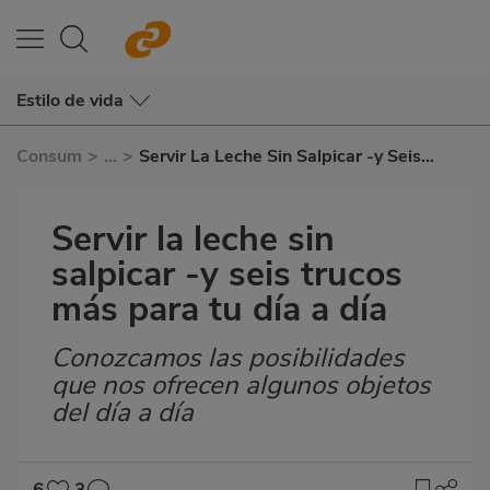
Estilo de vida
Consum
>
...
>
Servir La Leche Sin Salpicar -y Seis
Trucos Más Para Tu Día A Día
Servir la leche sin
salpicar -y seis trucos
más para tu día a día
Conozcamos las posibilidades
Subtítulo
que nos ofrecen algunos objetos
del día a día
6
3