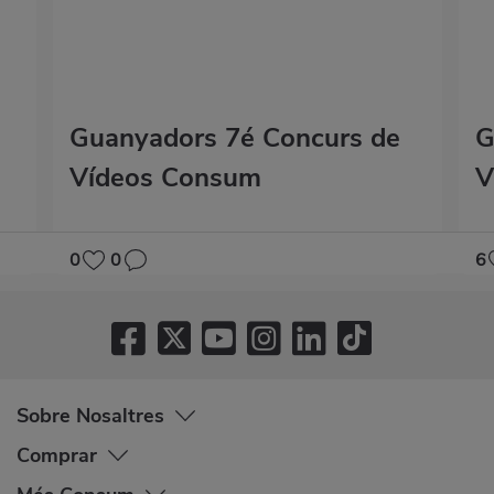
Guanyadors 7é Concurs de
G
Vídeos Consum
V
0
0
6
Sobre Nosaltres
Comprar