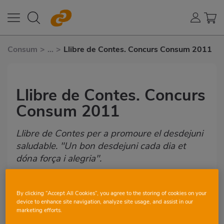
Consum
>
...
>
Llibre de Contes. Concurs Consum 2011
Llibre de Contes. Concurs
Consum 2011
Llibre de Contes per a promoure el desdejuni
saludable. "Un bon desdejuni cada dia et
dóna força i alegria".
By clicking “Accept All Cookies”, you agree to the storing of cookies on your
ACTIVITAT A L'AULA
MIRA-HO TOT
device to enhance site navigation, analyze site usage, and assist in our
marketing efforts.
8-9 ANYS
9-10 ANYS
10-11 ANYS