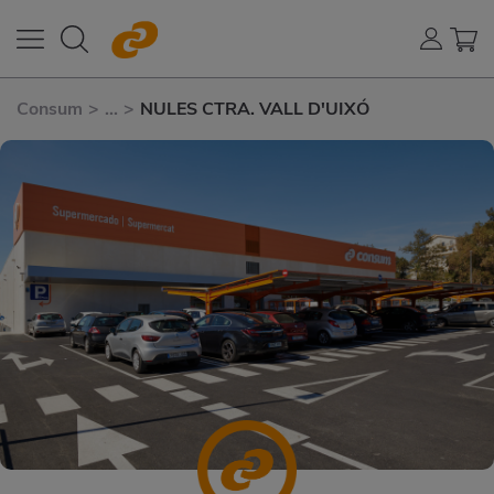
Consum
>
...
>
NULES CTRA. VALL D'UIXÓ