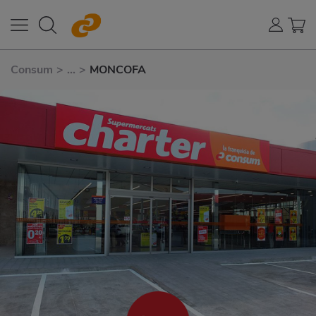
Consum
>
...
>
MONCOFA