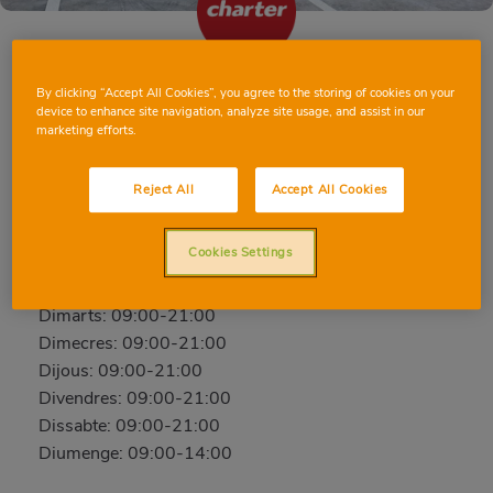
By clicking “Accept All Cookies”, you agree to the storing of cookies on your
MONCOFA
device to enhance site navigation, analyze site usage, and assist in our
marketing efforts.
Jacinto Benavente, 21, 12593, MONCOFA,
CASTELLÓ
Reject All
Accept All Cookies
Telèfon:
964 57 93 55
Tancat
Cookies Settings
Dilluns: 09:00-21:00
Dimarts: 09:00-21:00
Dimecres: 09:00-21:00
Dijous: 09:00-21:00
Divendres: 09:00-21:00
Dissabte: 09:00-21:00
Diumenge: 09:00-14:00