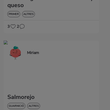
queso
PRIMER
ALTRES
3
2
Miriam
Salmorejo
GUARNICIÓ
ALTRES