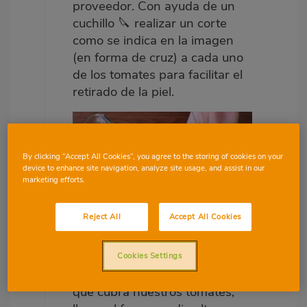
proveedor. Con ayuda de un
cuchillo 🔪 realizar un corte
como se indica en la imagen
(en forma de cruz) a cada uno
de los tomates para facilitar el
retirado de la piel.
By clicking “Accept All Cookies”, you agree to the storing of cookies on your
device to enhance site navigation, analyze site usage, and assist in our
marketing efforts.
Reject All
Accept All Cookies
Escaldado de los tomates 🍅
Cookies Settings
✓ Poner en una olla con agua
que cubra nuestros tomates,