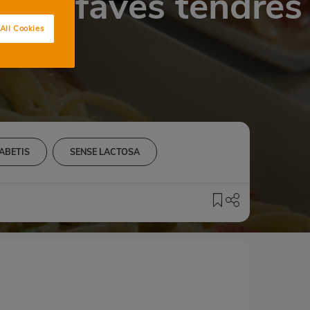
il i faves tendres
All Cookies
ABETIS
SENSE LACTOSA