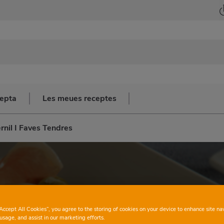
cepta
Les meues receptes
nil I Faves Tendres
“Accept All Cookies”, you agree to the storing of cookies on your device to enhance site na
usage, and assist in our marketing efforts.