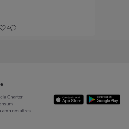
4
te
cia Charter
Consum
a amb nosaltres