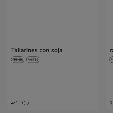
Tallarines con soja
r
PRIMER
PASTES
P
4
3
5