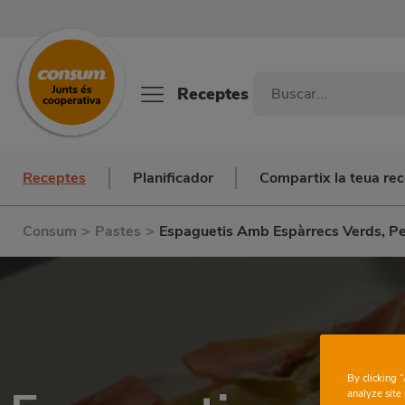
Receptes
Receptes
Planificador
Compartix la teua re
Consum
>
Pastes
>
Espaguetis Amb Espàrrecs Verds, Per
By clicking 
analyze site 