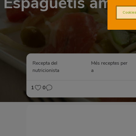
Espaguetis amb es
Cookies
Recepta del
Més receptes per
nutricionista
a
1
0