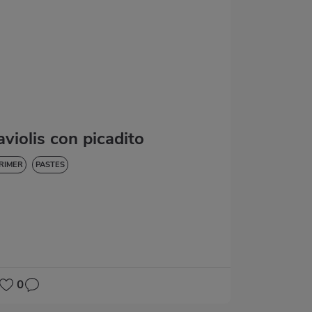
aviolis con picadito
RIMER
PASTES
0