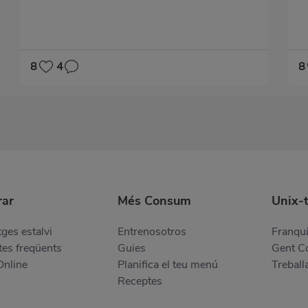
8
4
8
ar
Més Consum
Unix-
ges estalvi
Entrenosotros
Franquí
es freqüents
Guies
Gent 
Online
Planifica el teu menú
Treball
Receptes