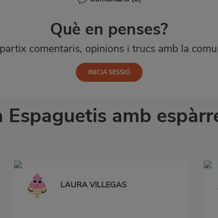
Què en penses?
artix comentaris, opinions i trucs amb la comun
a Espaguetis amb espàrrec
LAURA VILLEGAS