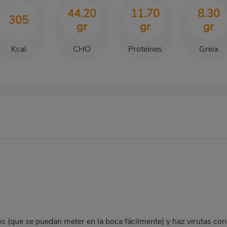
44.20
11.70
8.30
305
gr
gr
gr
Kcal
CHO
Proteïnes
Greix
os (que se puedan meter en la boca fácilmente) y haz virutas con