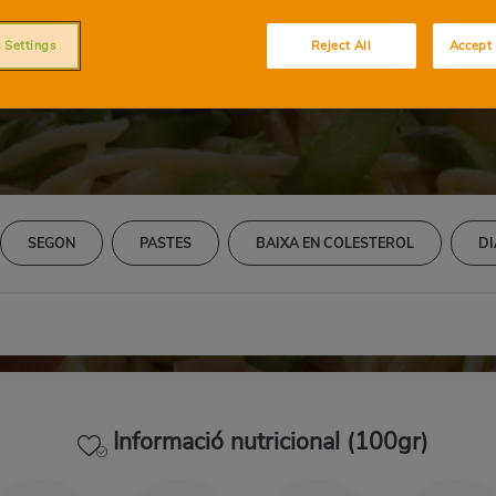
pàrrecs verds, pern
 Settings
Reject All
Accept 
SEGON
PASTES
BAIXA EN COLESTEROL
DI
Informació nutricional (100gr)