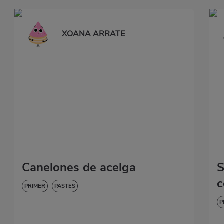
XOANA ARRATE
Canelones de acelga
S
c
PRIMER
PASTES
P
B