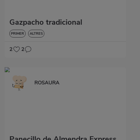
Gazpacho tradicional
PRIMER
ALTRES
2
2
ROSAURA
Panecillo de Almendra Express