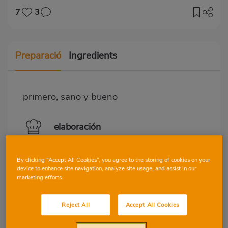
7
3
Preparació
Ingredients
primero, sano y bueno
elaboración
albondigas pollo freir,añadir
cebolla,patata,ajo,judia verdes,tomate y un
By clicking “Accept All Cookies”, you agree to the storing of cookies on your
poco de agua y sal
device to enhance site navigation, analyze site usage, and assist in our
marketing efforts.
Reject All
Accept All Cookies