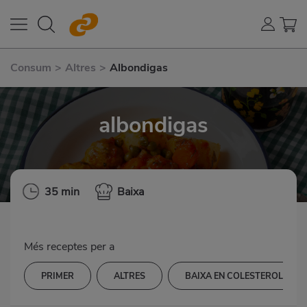
Consum
>
Altres
>
Albondigas
albondigas
35 min
Baixa
Més receptes per a
PRIMER
ALTRES
BAIXA EN COLESTEROL