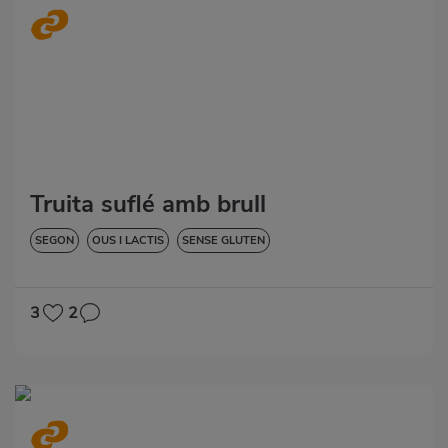
Truita suflé amb brull
SEGON
OUS I LACTIS
SENSE GLUTEN
3
2