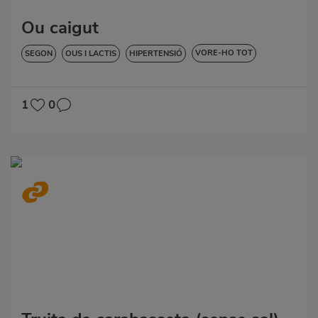
Ou caigut
VORE-HO TOT
SEGON
OUS I LACTIS
HIPERTENSIÓ
SENSE GLUTEN
SENSE LACTOSA
1
0