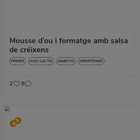
Mousse d’ou i formatge amb salsa
de créixens
PRIMER
OUS I LACTIS
DIABETIS
HIPERTENSIÓ
VORE-HO TOT
SENSE GLUTEN
2
0