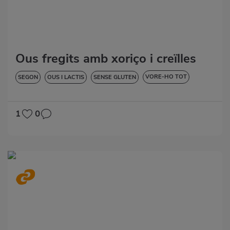
Ous fregits amb xoriço i creïlles
VORE-HO TOT
SEGON
OUS I LACTIS
SENSE GLUTEN
SENSE LACTOSA
1
0