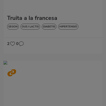
Truita a la francesa
SEGON
OUS I LACTIS
DIABETIS
HIPERTENSIÓ
VORE-HO TOT
SENSE GLUTEN
SENSE LACTOSA
2
0