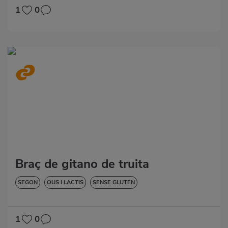
1
0
Braç de gitano de truita
SEGON
OUS I LACTIS
SENSE GLUTEN
1
0