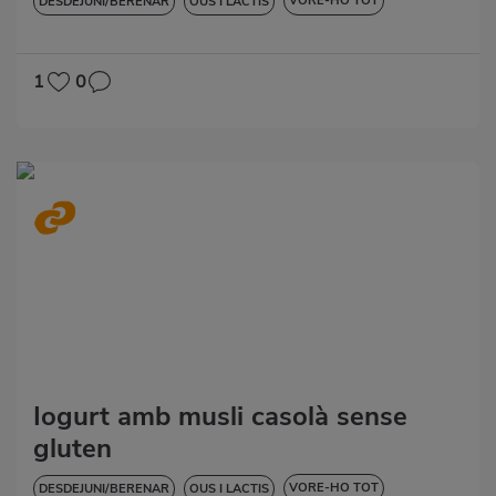
VORE-HO TOT
DESDEJUNI/BERENAR
OUS I LACTIS
BAIXA EN COLESTEROL
DIABETIS
HIPERTENSIÓ
1
0
Iogurt amb musli casolà sense
gluten
VORE-HO TOT
DESDEJUNI/BERENAR
OUS I LACTIS