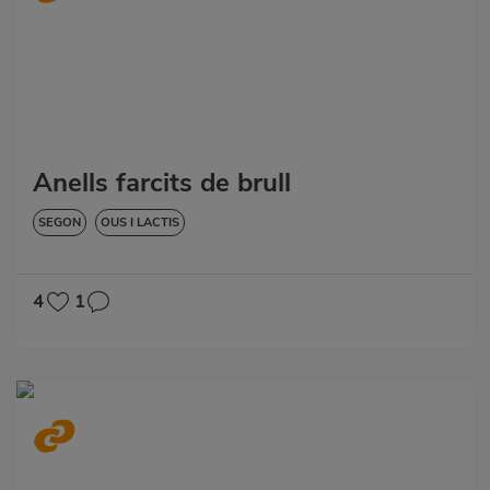
Anells farcits de brull
SEGON
OUS I LACTIS
4
1