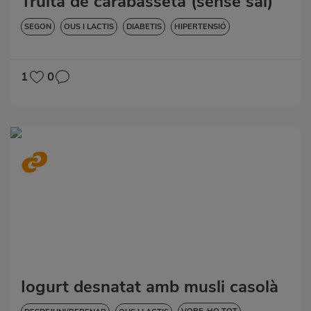
Truita de carabasseta (sense sal)
SEGON
OUS I LACTIS
DIABETIS
HIPERTENSIÓ
VORE-HO TOT
SENSE GLUTEN
SENSE LACTOSA
1
0
Iogurt desnatat amb musli casolà