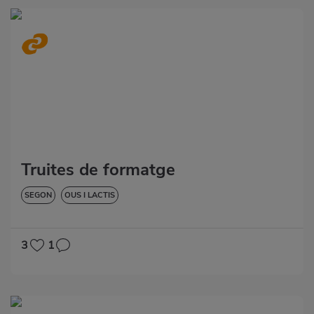
Truites de formatge
SEGON
OUS I LACTIS
3
1