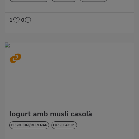
SENSE GLUTEN
1
0
Iogurt amb musli casolà
DESDEJUNI/BERENAR
OUS I LACTIS