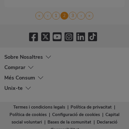
Pagination
First
«
Previous
‹
Page
1
Current
2
Page
3
Next
›
Last
»
page
page
page
page
page
Sobre Nosaltres
Comprar
Més Consum
Unix-te
Termes i condicions legals
|
Política de privacitat
|
Política de cookies
|
Configuració de cookies
|
Capital
social voluntari
|
Bases de la comunitat
|
Declaració