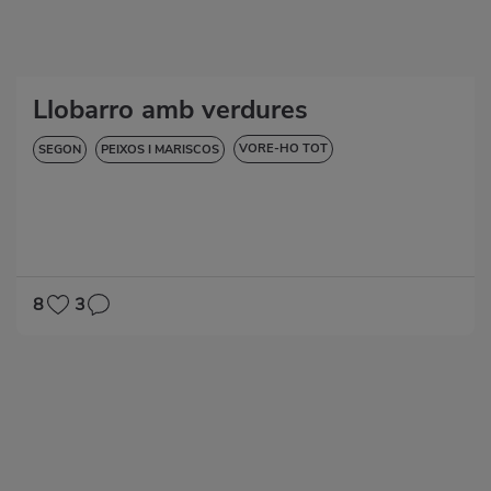
Llobarro amb verdures
VORE-HO TOT
SEGON
PEIXOS I MARISCOS
BAIXA EN COLESTEROL
DIABETIS
HIPERTENSIÓ
SENSE GLUTEN
SENSE LACTOSA
8
3