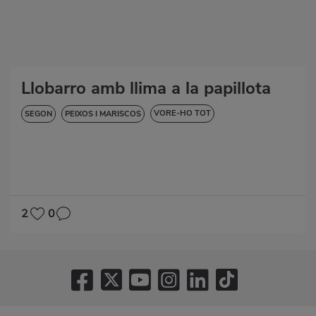
Llobarro amb llima a la papillota
VORE-HO TOT
SEGON
PEIXOS I MARISCOS
BAIXA EN COLESTEROL
DIABETIS
HIPERTENSIÓ
SENSE GLUTEN
SENSE LACTOSA
2
0