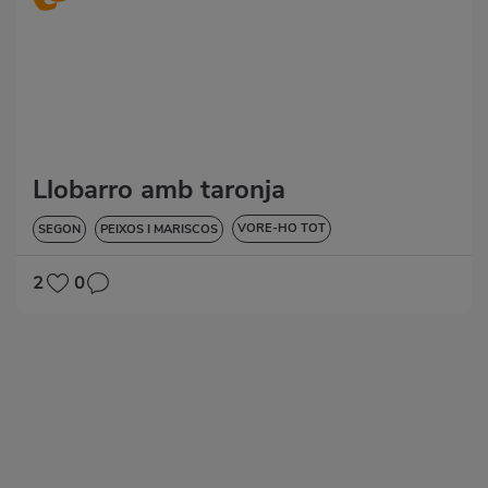
Llobarro amb taronja
VORE-HO TOT
SEGON
PEIXOS I MARISCOS
BAIXA EN COLESTEROL
DIABETIS
HIPERTENSIÓ
2
0
SENSE GLUTEN
SENSE LACTOSA