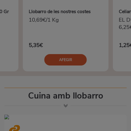
80 Gr
Llobarro de les nostres costes
Celia
10,69€/1 Kg
EL 
6,25
5,35€
1,25
AFEGIR
Cuina amb llobarro