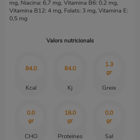
mg, Niacina: 6,7 mg, Vitamina B6: 0,2 mg,
Vitamina B12: 4 mg, Folats: 3 mg, Vitamina E:
0,5 mg
Valors nutricionals
1.3
84.0
84.0
gr
Kcal
Kj
Greix
0.0
18.0
0.0
gr
gr
gr
CHO
Proteïnes
Sal