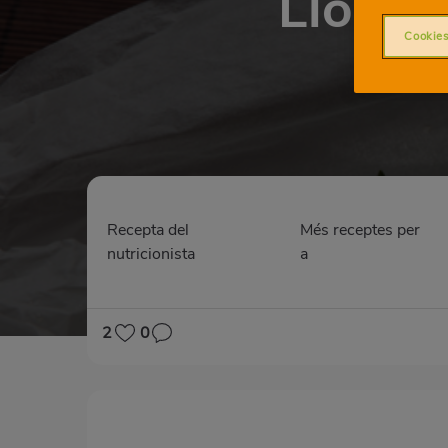
Llobarr
Cookies
Recepta del
Més receptes per
nutricionista
a
2
0