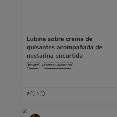
Lubina sobre crema de
guisantes acompañada de
nectarina encurtida
PRIMER
PEIXOS I MARISCOS
2
1