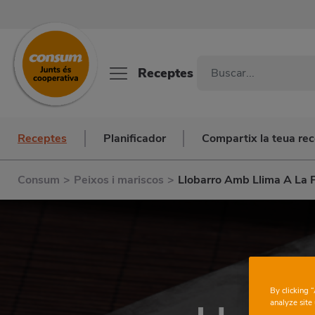
Receptes
Receptes
Planificador
Compartix la teua re
Consum
>
Peixos i mariscos
>
Llobarro Amb Llima A La P
By clicking 
analyze site 