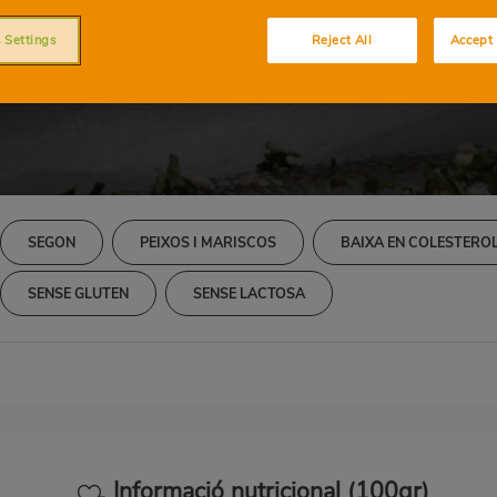
o amb llima a la p
 Settings
Reject All
Accept 
SEGON
PEIXOS I MARISCOS
BAIXA EN COLESTERO
SENSE GLUTEN
SENSE LACTOSA
Informació nutricional (100gr)