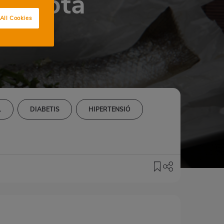
apillota
All Cookies
L
DIABETIS
HIPERTENSIÓ