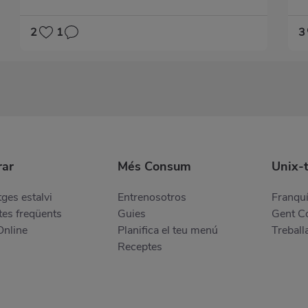
2
1
3
ar
Més Consum
Unix-
ges estalvi
Entrenosotros
Franquí
es freqüents
Guies
Gent 
Online
Planifica el teu menú
Treball
Receptes