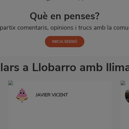
Què en penses?
artix comentaris, opinions i trucs amb la comun
ars a Llobarro amb llima
JAVIER VICENT