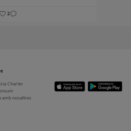
2
te
cia Charter
Consum
a amb nosaltres