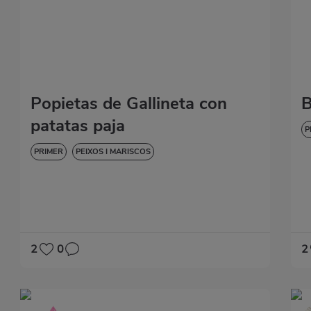
Popietas de Gallineta con
B
patatas paja
P
PRIMER
PEIXOS I MARISCOS
2
0
2