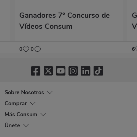
Ganadores 7º Concurso de
G
Vídeos Consum
V
0
0
6
Sobre Nosotros
Comprar
Más Consum
Únete