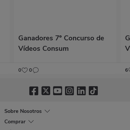
Ganadores 7º Concurso de
G
Vídeos Consum
V
0
0
6
Sobre Nosotros
Comprar