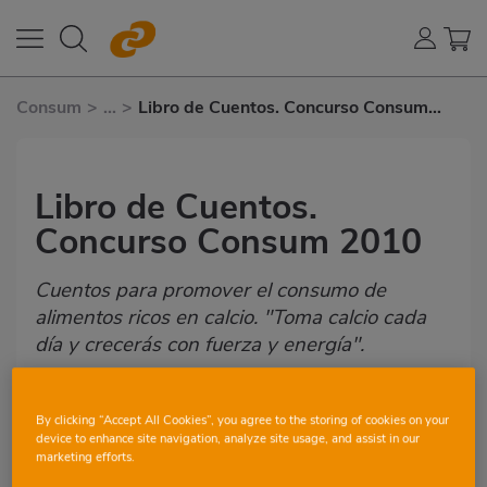
Consum
>
...
>
Libro de Cuentos. Concurso Consum
2010
Libro de Cuentos.
Concurso Consum 2010
Cuentos para promover el consumo de
alimentos ricos en calcio. "Toma calcio cada
día y crecerás con fuerza y energía".
By clicking “Accept All Cookies”, you agree to the storing of cookies on your
ACTIVIDAD EN EL AULA
VER TODO
device to enhance site navigation, analyze site usage, and assist in our
marketing efforts.
8-9 AÑOS
9-10 AÑOS
10-11 AÑOS