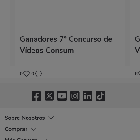
Ganadores 7º Concurso de
G
Vídeos Consum
V
0
0
6
Sobre Nosotros
Comprar