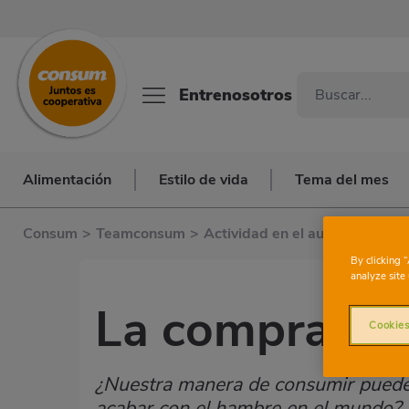
Entrenosotros
Alimentación
Estilo de vida
Tema del mes
Consum
>
Teamconsum
>
Actividad en el aula
>
La Comp
By clicking 
analyze site 
La compra sos
Cookies
¿Nuestra manera de consumir puede c
acabar con el hambre en el mundo?