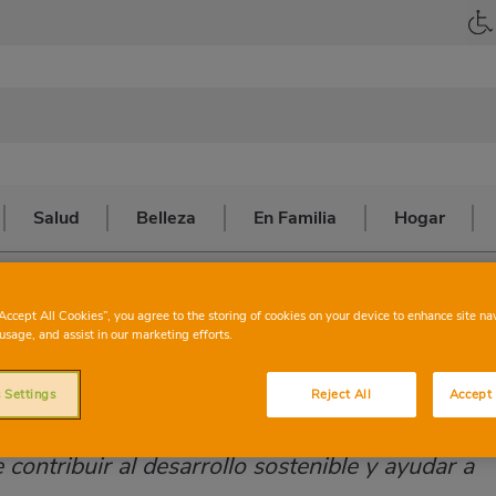
Salud
Belleza
En Familia
Hogar
ra Sostenible
“Accept All Cookies”, you agree to the storing of cookies on your device to enhance site na
usage, and assist in our marketing efforts.
tenible
 Settings
Reject All
Accept 
ontribuir al desarrollo sostenible y ayudar a