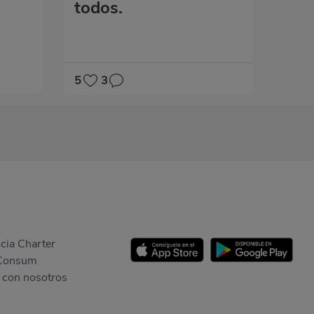
todos.
5
3
cia Charter
Consum
 con nosotros