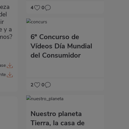
leza
4
0
del
ir
e y a
6º Concurso de
emos?
Vídeos Día Mundial
del Consumidor
ase
nte
2
0
Nuestro planeta
Tierra, la casa de