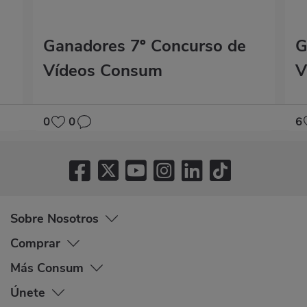
Ganadores 7º Concurso de
G
Vídeos Consum
V
0
0
6
Sobre Nosotros
Comprar
Más Consum
Únete