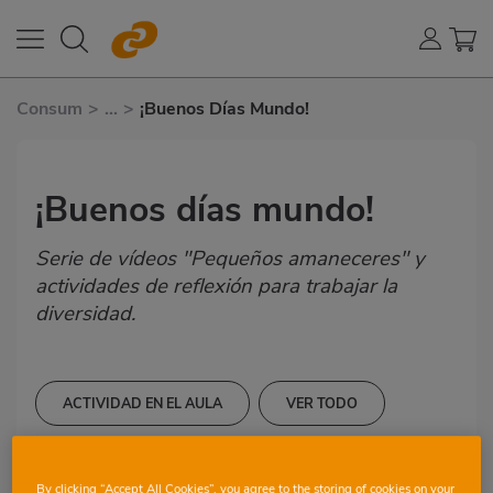
Consum
>
...
>
¡Buenos Días Mundo!
¡Buenos días mundo!
Serie de vídeos "Pequeños amaneceres" y
actividades de reflexión para trabajar la
diversidad.
ACTIVIDAD EN EL AULA
VER TODO
9-10 AÑOS
10-11 AÑOS
By clicking “Accept All Cookies”, you agree to the storing of cookies on your