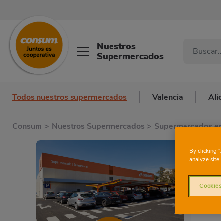
Nuestros
Supermercados
Todos nuestros supermercados
Valencia
Ali
Consum
>
Nuestros Supermercados
>
Supermercados en
By clicking 
analyze site 
Cookies