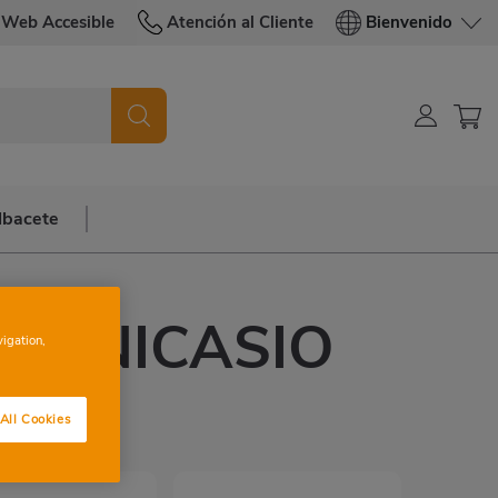
Web Accesible
Atención al Cliente
Bienvenido
lbacete
IA NICASIO
vigation,
CH
All Cookies