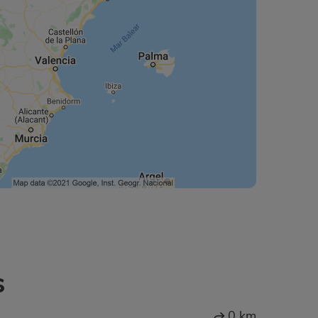
s
0 km