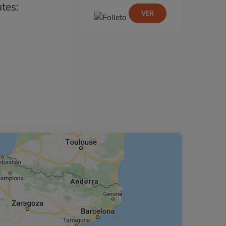
ntes:
VER