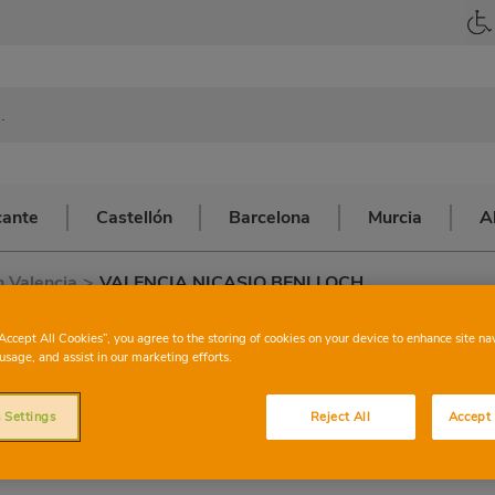
cante
Castellón
Barcelona
Murcia
A
 Valencia
>
VALENCIA NICASIO BENLLOCH
CONSUM
VALENC
“Accept All Cookies”, you agree to the storing of cookies on your device to enhance site na
usage, and assist in our marketing efforts.
BENLLO
 Settings
Reject All
Accept 