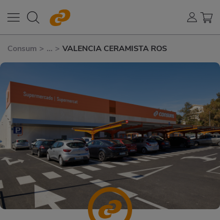
Consum
>
...
>
VALENCIA CERAMISTA ROS