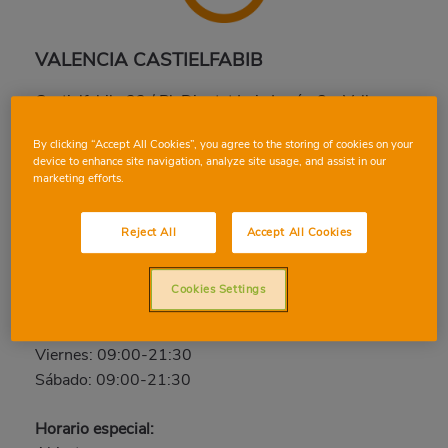
VALENCIA CASTIELFABIB
Castielfabib, 22 / Pl. Diputat Luis Lucía, 8 y Valle
Ballestera, 29, 46015, VALENCIA, VALENCIA
By clicking “Accept All Cookies”, you agree to the storing of cookies on your
Teléfono:
96 340 26 35
device to enhance site navigation, analyze site usage, and assist in our
marketing efforts.
Cerrado
Domingo: Cerrado
Reject All
Accept All Cookies
Lunes: 09:00-21:30
Martes: 09:00-21:30
Cookies Settings
Miércoles: 09:00-21:30
Jueves: 09:00-21:30
Viernes: 09:00-21:30
Sábado: 09:00-21:30
Horario especial: