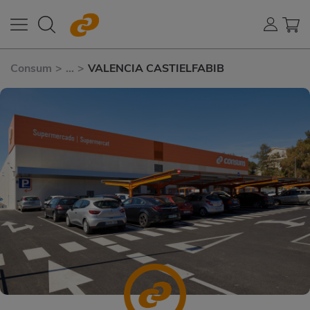
Consum
>
...
>
VALENCIA CASTIELFABIB